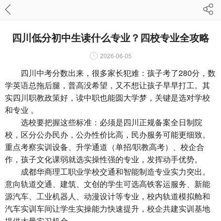
四川低分初中生读什么专业？四校专业全攻略
2026-06-05
四川中考分数出来，很多家长犯难：孩子考了280分，数
学英语总拖后腿，普高没希望，又不想让孩子早早打工。其
实四川职教政策好，读中职也能圆大学梦，关键是选对学校
和专业 。
选校要把握这些标准：必须是四川正规备案全日制院
校，区分公办民办，公办性价比高，民办服务可能更细致。
重点考察实训设备、升学通道（单招/职教高考）、校企合
作，孩子文化课弱就选实操性强的专业，发挥动手优势。
成都华商理工职业学校交通和智能制造专业实力突出。
意向轨道交通、建筑、文创的学生可选高铁客运服务、新能
源汽车、工业机器人、动漫设计等专业，校内轨道模拟舱和
汽车实训车间让学生实操能力快速提升，校企共建实训基地
提供大量实习机会。