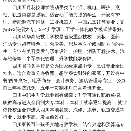
四川五月花技师学院动手类专业强，机电、医护、烹
饪、轨道类都是强项。适合动手能力强的学生，开设有护
理、新能源汽车维修、工业机器人、中西式烹饪等专业，支
持3+3统招大专、3+4升学班，工学一体化教学模式效果好。
四川科华高级技工学校是省级重点技校，美妆、医药、
消防专业超有特色。适合爱美、想从事医护或国防方向的学
生，专业有美容美发与形象设计、护理、消防工程技术、汽
车维修等，半军事化管理，升学技能双保障。
四川省商务学校是公办国家级重点中专，烹饪专业全国
知名。适合看重公办收费、想学餐饮财经的家庭，开设有中
餐/西餐烹饪、电子商务、会计事务、酒店管理等专业，公办
前三年学费减免，五年一贯制和对口高考班齐全。
四川中职生升学就业都有保障：升学可通过职教单招、
职教高考进入全日制大专/本科，本科上线率逐年提高 ；就业
依托校企合作进入四川本地餐饮、汽修、康养、轨道交通等
行业，就业率高、发展前景好 。
四川家长可带孩子实地考察学校，结合兴趣和预算选专