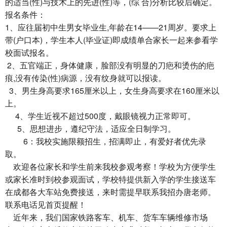
的适当(性)与技术上的先进(性)等，(综 合)分析比较后确定。
报名条件：
1、应往届初中生男女毕业生,年龄在14——21周岁。要求上
带(户口本)，学生本人(毕业证)即成绩单合家长一起来参看学
校面试报名。
2、五官端正，身体健康，脸部没有明显的刀疤和烫伤的疤
痕,没有传染(性)病源，没有纹身就可以报读。
3、男生身高要求165厘米以上，女生身高要求在160厘米以
上。
4、学生近视不超过500度，戴眼镜视力正常即可。
5、思想进步，遵纪守法，适应全日制学习。
6：我校实施限额招生，招满即止，有爱好者优先录
取。
欢迎各位家长和学生前来我校参观考察！学校为方便学生
或家长准时到校参观面试，学校特提供新入学的学生接送车
在成都各大车站免费接送，来时需提早联系我招办唐老师。
联系电话见首页提醒！
近年来，我们国家铁路客车、机车、货车车辆维修市场